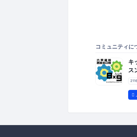
コミュニティに
キ
ス
211