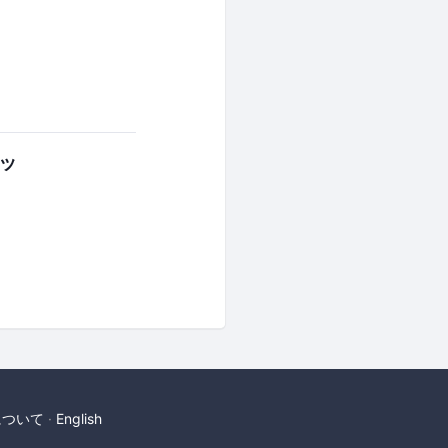
ッ
について
English